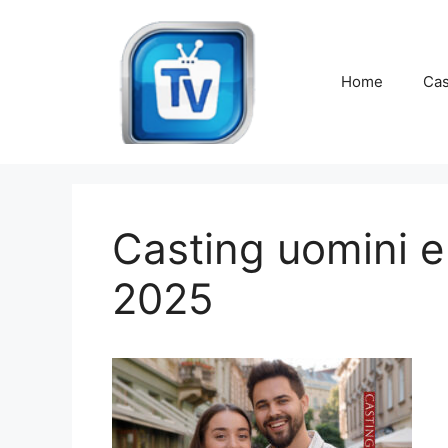
Vai
al
contenuto
Home
Cas
Casting uomini 
2025