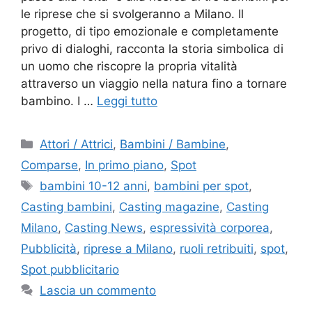
le riprese che si svolgeranno a Milano. Il
progetto, di tipo emozionale e completamente
privo di dialoghi, racconta la storia simbolica di
un uomo che riscopre la propria vitalità
attraverso un viaggio nella natura fino a tornare
bambino. I …
Leggi tutto
Categorie
Attori / Attrici
,
Bambini / Bambine
,
Comparse
,
In primo piano
,
Spot
Tag
bambini 10-12 anni
,
bambini per spot
,
Casting bambini
,
Casting magazine
,
Casting
Milano
,
Casting News
,
espressività corporea
,
Pubblicità
,
riprese a Milano
,
ruoli retribuiti
,
spot
,
Spot pubblicitario
Lascia un commento