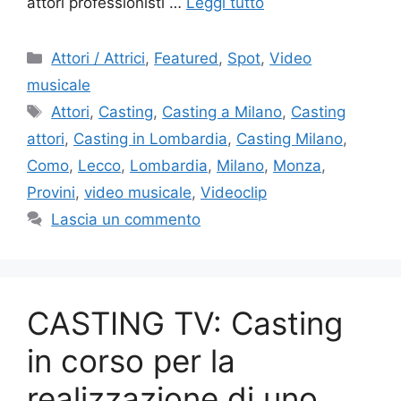
attori professionisti …
Leggi tutto
Categorie
Attori / Attrici
,
Featured
,
Spot
,
Video
musicale
Tag
Attori
,
Casting
,
Casting a Milano
,
Casting
attori
,
Casting in Lombardia
,
Casting Milano
,
Como
,
Lecco
,
Lombardia
,
Milano
,
Monza
,
Provini
,
video musicale
,
Videoclip
Lascia un commento
CASTING TV: Casting
in corso per la
realizzazione di uno