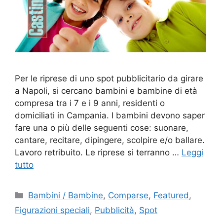
Per le riprese di uno spot pubblicitario da girare
a Napoli, si cercano bambini e bambine di età
compresa tra i 7 e i 9 anni, residenti o
domiciliati in Campania. I bambini devono saper
fare una o più delle seguenti cose: suonare,
cantare, recitare, dipingere, scolpire e/o ballare.
Lavoro retribuito. Le riprese si terranno …
Leggi
tutto
Categorie
Bambini / Bambine
,
Comparse
,
Featured
,
Figurazioni speciali
,
Pubblicità
,
Spot