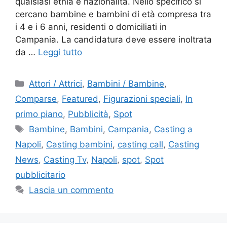
qualsiasi etnia e nazionalità. Nello specifico si
cercano bambine e bambini di età compresa tra
i 4 e i 6 anni, residenti o domiciliati in
Campania. La candidatura deve essere inoltrata
da …
Leggi tutto
Categorie
Attori / Attrici
,
Bambini / Bambine
,
Comparse
,
Featured
,
Figurazioni speciali
,
In
primo piano
,
Pubblicità
,
Spot
Tag
Bambine
,
Bambini
,
Campania
,
Casting a
Napoli
,
Casting bambini
,
casting call
,
Casting
News
,
Casting Tv
,
Napoli
,
spot
,
Spot
pubblicitario
Lascia un commento