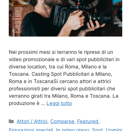
Nei prossimi mesi si terranno le riprese di un
video promozionale e di vari spot pubblicitari in
diverse location, tra cui Roma, Milano e la
Toscana. Casting Spot Pubblicitari a Milano,
Roma e in ToscanaSi cercano attori e attrici
professionisti per diversi spot pubblicitari che
verranno girati tra Milano, Roma e Toscana. La
produzione è …
Leggi tutto
Categorie
Attori / Attrici
,
Comparse
,
Featured
,
Figurazioni speciali
,
In primo piano
,
Spot
,
Uomini