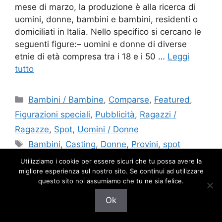
mese di marzo, la produzione è alla ricerca di
uomini, donne, bambini e bambini, residenti o
domiciliati in Italia. Nello specifico si cercano le
seguenti figure:– uomini e donne di diverse
etnie di età compresa tra i 18 e i 50 …
Leggi
tutto
Categorie
Bambini / Bambine
,
Comparse
,
Featured
,
Figurazioni speciali
,
Pubblicità
,
Ragazzi /
Ragazze
,
Spot
,
Uomini / Donne
Tag
Bambini
,
Casting
,
Donne
,
Provini
,
spot
internazionale
,
Spot pubblicitario
,
Uomini
Utilizziamo i cookie per essere sicuri che tu possa avere la
migliore esperienza sul nostro sito. Se continui ad utilizzare
Lascia un commento
questo sito noi assumiamo che tu ne sia felice.
Ok