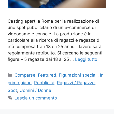
Casting aperti a Roma per la realizzazione di
uno spot pubblicitario di un e-commerce di
videogame e console. La produzione è in
particolare alla ricerca di ragazzi e ragazze di
età compresa tra i 18 e i 25 anni. Il lavoro sarà
regolarmente retribuito. Si cercano le seguenti
figure:– 5 ragazze dai 18 ai 25 …
Leggi tutto
Categorie
Comparse
,
Featured
,
Figurazioni speciali
,
In
primo piano
,
Pubblicità
,
Ragazzi / Ragazze
,
Spot
,
Uomini / Donne
Lascia un commento