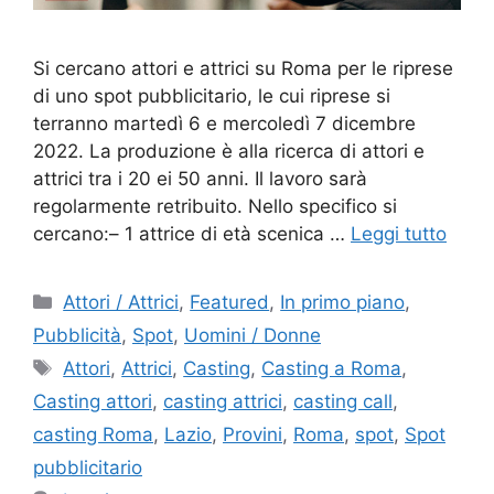
Si cercano attori e attrici su Roma per le riprese
di uno spot pubblicitario, le cui riprese si
terranno martedì 6 e mercoledì 7 dicembre
2022. La produzione è alla ricerca di attori e
attrici tra i 20 ei 50 anni. Il lavoro sarà
regolarmente retribuito. Nello specifico si
cercano:– 1 attrice di età scenica …
Leggi tutto
Categorie
Attori / Attrici
,
Featured
,
In primo piano
,
Pubblicità
,
Spot
,
Uomini / Donne
Tag
Attori
,
Attrici
,
Casting
,
Casting a Roma
,
Casting attori
,
casting attrici
,
casting call
,
casting Roma
,
Lazio
,
Provini
,
Roma
,
spot
,
Spot
pubblicitario