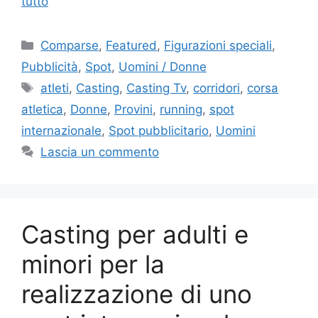
tutto
Categorie
Comparse
,
Featured
,
Figurazioni speciali
,
Pubblicità
,
Spot
,
Uomini / Donne
Tag
atleti
,
Casting
,
Casting Tv
,
corridori
,
corsa
atletica
,
Donne
,
Provini
,
running
,
spot
internazionale
,
Spot pubblicitario
,
Uomini
Lascia un commento
Casting per adulti e
minori per la
realizzazione di uno