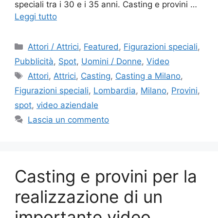
speciali tra i 30 e i 35 anni. Casting e provini …
Leggi tutto
Categorie
Attori / Attrici
,
Featured
,
Figurazioni speciali
,
Pubblicità
,
Spot
,
Uomini / Donne
,
Video
Tag
Attori
,
Attrici
,
Casting
,
Casting a Milano
,
Figurazioni speciali
,
Lombardia
,
Milano
,
Provini
,
spot
,
video aziendale
Lascia un commento
Casting e provini per la
realizzazione di un
importante video