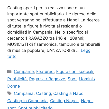
Casting aperti per la realizzazione di un
importante spot pubblicitario. Le riprese dello
spot verranno poi effettuate a Napoli.La ricerca
di tutte le figure è rivolta ai residenti o
domiciliati in Campania. Nello specifico si
cercano: 1 RAGAZZO tra i 16 e i 20anni;
MUSICISTI di fisarmonica, tamburo e tamburelli
di musica popolare; DANZATORI di …
Leggi
tutto
Categorie
Comparse
,
Featured
,
Figurazioni speciali
,
Pubblicità
,
Ragazzi / Ragazze
,
Spot
,
Uomini /
Donne
Tag
Campania
,
Casting
,
Casting a Napoli
,
Casting in Campania
,
Casting Napoli
,
Napoli
,
spot
,
Spot pubblicitario