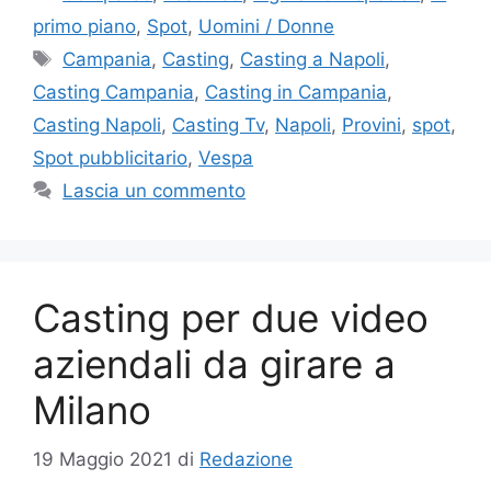
primo piano
,
Spot
,
Uomini / Donne
Tag
Campania
,
Casting
,
Casting a Napoli
,
Casting Campania
,
Casting in Campania
,
Casting Napoli
,
Casting Tv
,
Napoli
,
Provini
,
spot
,
Spot pubblicitario
,
Vespa
Lascia un commento
Casting per due video
aziendali da girare a
Milano
19 Maggio 2021
di
Redazione