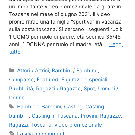
un importante video promozionale da girare in
Toscana nel mese di giugno 2021. Il video
promo ritrae una famiglia “sportiva” in vacanza
sulla costa toscana. Si cercano i seguenti ruoli:
1 UOMO per ruolo di padre, età scenica 35/45
anni; 1 DONNA per ruolo di madre, età …
Leggi
tutto
Categorie
Attori / Attrici
,
Bambini / Bambine
,
Comparse
,
Featured
,
Figurazioni speciali
,
Pubblicità
,
Ragazzi / Ragazze
,
Spot
,
Uomini /
Donne
Tag
Bambine
,
Bambini
,
Casting
,
Casting
bambini
,
Casting in Toscana
,
Provini
,
Ragazze
,
Ragazzi
,
Toscana
,
video promozionale
Lascia un commento