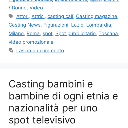
/ Donne
,
Video
Tag
Attori
,
Attrici
,
casting call
,
Casting magazine
,
Casting News
,
Figurazioni
,
Lazio
,
Lombardia
,
Milano
,
Roma
,
spot
,
Spot pubblicitario
,
Toscana
,
video promozionale
Lascia un commento
Casting bambini e
bambine di ogni etnia e
nazionalità per uno
spot televisivo