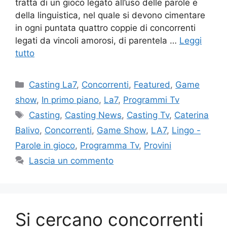
tratta di un gioco legato all’uso delle parole e
della linguistica, nel quale si devono cimentare
in ogni puntata quattro coppie di concorrenti
legati da vincoli amorosi, di parentela …
Leggi
tutto
Categorie
Casting La7
,
Concorrenti
,
Featured
,
Game
show
,
In primo piano
,
La7
,
Programmi Tv
Tag
Casting
,
Casting News
,
Casting Tv
,
Caterina
Balivo
,
Concorrenti
,
Game Show
,
LA7
,
Lingo -
Parole in gioco
,
Programma Tv
,
Provini
Lascia un commento
Si cercano concorrenti