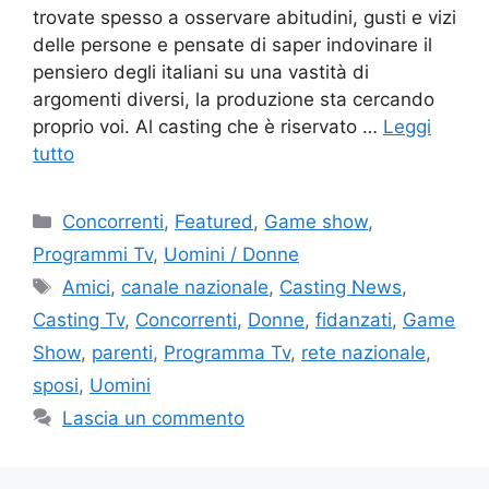
trovate spesso a osservare abitudini, gusti e vizi
delle persone e pensate di saper indovinare il
pensiero degli italiani su una vastità di
argomenti diversi, la produzione sta cercando
proprio voi. Al casting che è riservato …
Leggi
tutto
Categorie
Concorrenti
,
Featured
,
Game show
,
Programmi Tv
,
Uomini / Donne
Tag
Amici
,
canale nazionale
,
Casting News
,
Casting Tv
,
Concorrenti
,
Donne
,
fidanzati
,
Game
Show
,
parenti
,
Programma Tv
,
rete nazionale
,
sposi
,
Uomini
Lascia un commento