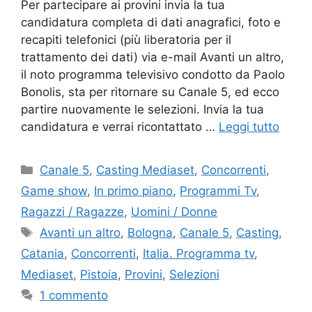
Per partecipare ai provini invia la tua
candidatura completa di dati anagrafici, foto e
recapiti telefonici (più liberatoria per il
trattamento dei dati) via e-mail Avanti un altro,
il noto programma televisivo condotto da Paolo
Bonolis, sta per ritornare su Canale 5, ed ecco
partire nuovamente le selezioni. Invia la tua
candidatura e verrai ricontattato …
Leggi tutto
Categorie
Canale 5
,
Casting Mediaset
,
Concorrenti
,
Game show
,
In primo piano
,
Programmi Tv
,
Ragazzi / Ragazze
,
Uomini / Donne
Tag
Avanti un altro
,
Bologna
,
Canale 5
,
Casting
,
Catania
,
Concorrenti
,
Italia. Programma tv
,
Mediaset
,
Pistoia
,
Provini
,
Selezioni
1 commento