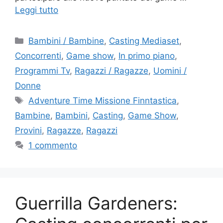
Leggi tutto
Categorie
Bambini / Bambine
,
Casting Mediaset
,
Concorrenti
,
Game show
,
In primo piano
,
Programmi Tv
,
Ragazzi / Ragazze
,
Uomini /
Donne
Tag
Adventure Time Missione Finntastica
,
Bambine
,
Bambini
,
Casting
,
Game Show
,
Provini
,
Ragazze
,
Ragazzi
1 commento
Guerrilla Gardeners: