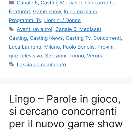
Categorie
Canale 5
,
Casting Mediaset
,
Concorrenti
,
Featured
,
Game show
,
In primo piano
,
Programmi Tv
,
Uomini / Donne
Tag
Avanti un altro!
,
Canale 5. Mediaset
,
Casting
,
Casting News
,
Casting Tv
,
Concorrenti
,
Luca Laurenti
,
Milano
,
Paolo Bonolis
,
Provini
,
quiz televisivo
,
Selezioni
,
Torino
,
Verona
Lascia un commento
Lingo – Parole in gioco,
si cercano concorrenti
per il nuovo game show