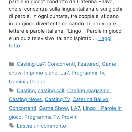
parole in gioco” condotto da Caterina Balivo,
che si concentra sulla lingua italiana e sui giochi
di parole. In ogni puntata, tre coppie si sfidano
in un gioco divertente cercando di indovinare
lettere e parole italiane. “Lingo – Parole in gioco”
è un quiz televisivo italiano ispirato …
Leggi
tutto
Categorie
Casting La7
,
Concorrenti
,
Featured
,
Game
show
,
In primo piano
,
La7
,
Programmi Tv
,
Uomini / Donne
Tag
Casting
,
casting call
,
Casting magazine
,
Casting News
,
Casting Tv
,
Caterina Balivo
,
Concorrenti
,
Game Show
,
LA7
,
Lingo - Parole in
gioco
,
Programma Tv
,
Provini
Lascia un commento