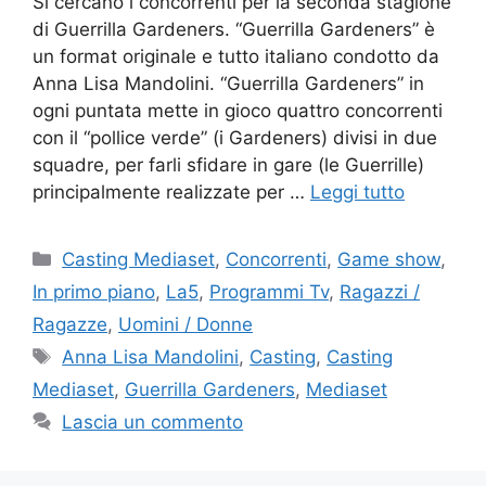
Si cercano i concorrenti per la seconda stagione
di Guerrilla Gardeners. “Guerrilla Gardeners” è
un format originale e tutto italiano condotto da
Anna Lisa Mandolini. “Guerrilla Gardeners” in
ogni puntata mette in gioco quattro concorrenti
con il “pollice verde” (i Gardeners) divisi in due
squadre, per farli sfidare in gare (le Guerrille)
principalmente realizzate per …
Leggi tutto
Categorie
Casting Mediaset
,
Concorrenti
,
Game show
,
In primo piano
,
La5
,
Programmi Tv
,
Ragazzi /
Ragazze
,
Uomini / Donne
Tag
Anna Lisa Mandolini
,
Casting
,
Casting
Mediaset
,
Guerrilla Gardeners
,
Mediaset
Lascia un commento