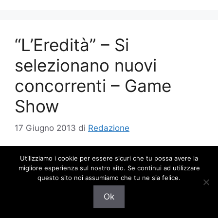
“L’Eredità” – Si
selezionano nuovi
concorrenti – Game
Show
17 Giugno 2013
di
Redazione
Utilizziamo i cookie per essere sicuri che tu possa avere la
migliore esperienza sul nostro sito. Se continui ad utilizzare
questo sito noi assumiamo che tu ne sia felice.
Ok