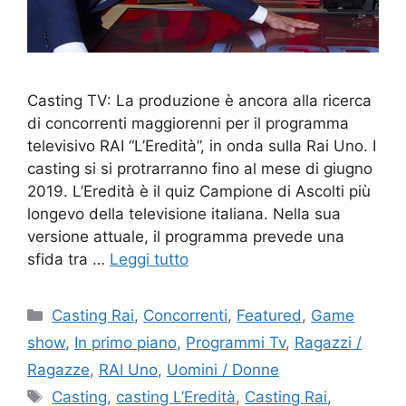
Casting TV: La produzione è ancora alla ricerca
di concorrenti maggiorenni per il programma
televisivo RAI “L’Eredità”, in onda sulla Rai Uno. I
casting si si protrarranno fino al mese di giugno
2019. L’Eredità è il quiz Campione di Ascolti più
longevo della televisione italiana. Nella sua
versione attuale, il programma prevede una
sfida tra …
Leggi tutto
Categorie
Casting Rai
,
Concorrenti
,
Featured
,
Game
show
,
In primo piano
,
Programmi Tv
,
Ragazzi /
Ragazze
,
RAI Uno
,
Uomini / Donne
Tag
Casting
,
casting L’Eredità
,
Casting Rai
,