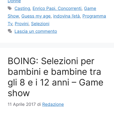
Donne
Tag
Casting
,
Enrico Papi. Concorrenti
,
Game
Show
,
Guess my age
,
indovina l’età
,
Programma
Tv
,
Provini
,
Selezioni
Lascia un commento
BOING: Selezioni per
bambini e bambine tra
gli 8 e i 12 anni – Game
show
11 Aprile 2017
di
Redazione