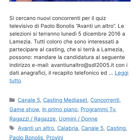
Si cercano nuovi concorrenti per il quiz
televisivo di Paolo Bonolis “Avanti un altro”. Le
selezioni si terranno lunedì 5 dicembre 2016 a
Lamezia. Tutti coloro che sono interessati a
partecipare al casting, che si terrà a Lamezia,
possono: mandare la candidatura al seguente
indirizzo e-mail: avantiunaltro@sdl2005.it con i
dati anagrafici, il recapito telefonico ed …
Leggi
tutto
Categorie
Canale 5
,
Casting Mediaset
,
Concorrenti
,
Game show
,
In primo piano
,
Programmi Tv
,
Ragazzi / Ragazze
,
Uomini / Donne
Tag
Avanti un altro
,
Calabria
,
Canale 5
,
Casting
,
Paolo Bonolis
,
Provini