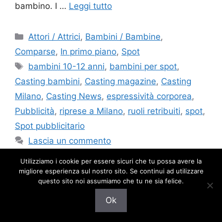
bambino. I …
Leggi tutto
Categorie
Attori / Attrici
,
Bambini / Bambine
,
Comparse
,
In primo piano
,
Spot
Tag
bambini 10-12 anni
,
bambini per spot
,
Casting bambini
,
Casting magazine
,
Casting
Milano
,
Casting News
,
espressività corporea
,
Pubblicità
,
riprese a Milano
,
ruoli retribuiti
,
spot
,
Spot pubblicitario
Lascia un commento
Utilizziamo i cookie per essere sicuri che tu possa avere la
migliore esperienza sul nostro sito. Se continui ad utilizzare
questo sito noi assumiamo che tu ne sia felice.
Si cercano figurazioni
Ok
per la serie su Enzo