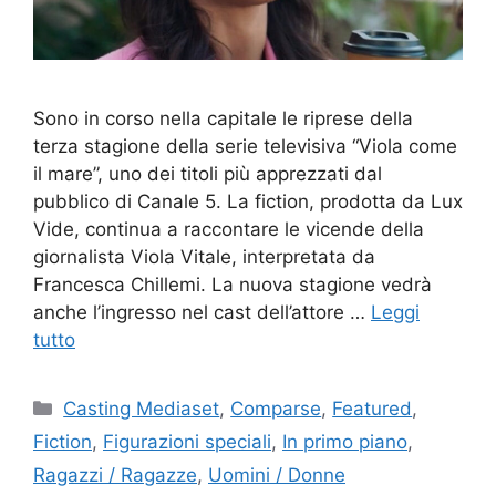
Sono in corso nella capitale le riprese della
terza stagione della serie televisiva “Viola come
il mare”, uno dei titoli più apprezzati dal
pubblico di Canale 5. La fiction, prodotta da Lux
Vide, continua a raccontare le vicende della
giornalista Viola Vitale, interpretata da
Francesca Chillemi. La nuova stagione vedrà
anche l’ingresso nel cast dell’attore …
Leggi
tutto
Categorie
Casting Mediaset
,
Comparse
,
Featured
,
Fiction
,
Figurazioni speciali
,
In primo piano
,
Ragazzi / Ragazze
,
Uomini / Donne