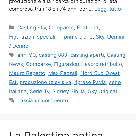
produzione è alla ricerca di figurazioni di età
compresa tra i 18 e i 74 anni per …
Leggi tutto
Categorie
Casting Sky
,
Comparse
,
Featured
,
Figurazioni speciali
,
In primo piano
,
Sky
,
Uomini
/ Donne
Tag
anni 90
,
casting 883
,
casting aperti
,
Casting
News
,
Comparse
,
Figurazioni
,
lavoro retribuito
,
Mauro Repetto
,
Max Pezzali
,
Nord Sud Ovest
Est
,
produzione televisiva
,
riprese Pavia
,
serie
italiana
,
Serie Tv
,
Sidney Sibilia
,
Sky Original
Lascia un commento
La Palestina antica