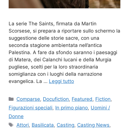
La serie The Saints, firmata da Martin
Scorsese, si prepara a riportare sullo schermo la
suggestione delle storie sacre, con una
seconda stagione ambientata nell’antica
Palestina. A fare da sfondo saranno i paesaggi
di Matera, dei Calanchi lucani e della Murgia
pugliese, scelti per la loro straordinaria
somiglianza con i luoghi della narrazione
evangelica. La …
Leggi tutto
Categorie
Comparse
,
Docufiction
,
Featured
,
Fiction
,
Figurazioni speciali
,
In primo piano
,
Uomini /
Donne
Tag
Attori
,
Basilicata
,
Casting
,
Casting News
,