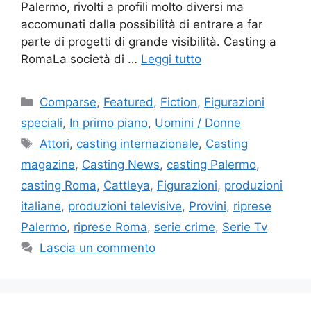
Palermo, rivolti a profili molto diversi ma
accomunati dalla possibilità di entrare a far
parte di progetti di grande visibilità. Casting a
RomaLa società di …
Leggi tutto
Categorie
Comparse
,
Featured
,
Fiction
,
Figurazioni
speciali
,
In primo piano
,
Uomini / Donne
Tag
Attori
,
casting internazionale
,
Casting
magazine
,
Casting News
,
casting Palermo
,
casting Roma
,
Cattleya
,
Figurazioni
,
produzioni
italiane
,
produzioni televisive
,
Provini
,
riprese
Palermo
,
riprese Roma
,
serie crime
,
Serie Tv
Lascia un commento