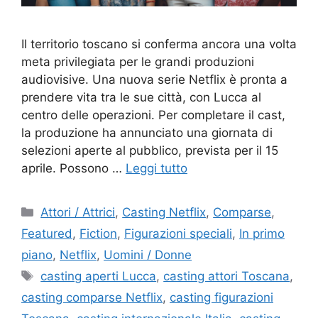
Il territorio toscano si conferma ancora una volta
meta privilegiata per le grandi produzioni
audiovisive. Una nuova serie Netflix è pronta a
prendere vita tra le sue città, con Lucca al
centro delle operazioni. Per completare il cast,
la produzione ha annunciato una giornata di
selezioni aperte al pubblico, prevista per il 15
aprile. Possono …
Leggi tutto
Categorie
Attori / Attrici
,
Casting Netflix
,
Comparse
,
Featured
,
Fiction
,
Figurazioni speciali
,
In primo
piano
,
Netflix
,
Uomini / Donne
Tag
casting aperti Lucca
,
casting attori Toscana
,
casting comparse Netflix
,
casting figurazioni