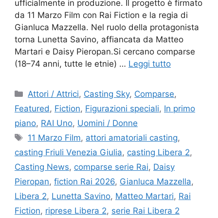
ufficialmente in produzione. Il progetto è firmato
da 11 Marzo Film con Rai Fiction e la regia di
Gianluca Mazzella. Nel ruolo della protagonista
torna Lunetta Savino, affiancata da Matteo
Martari e Daisy Pieropan.Si cercano comparse
(18–74 anni, tutte le etnie) …
Leggi tutto
Categorie
Attori / Attrici
,
Casting Sky
,
Comparse
,
Featured
,
Fiction
,
Figurazioni speciali
,
In primo
piano
,
RAI Uno
,
Uomini / Donne
Tag
11 Marzo Film
,
attori amatoriali casting
,
casting Friuli Venezia Giulia
,
casting Libera 2
,
Casting News
,
comparse serie Rai
,
Daisy
Pieropan
,
fiction Rai 2026
,
Gianluca Mazzella
,
Libera 2
,
Lunetta Savino
,
Matteo Martari
,
Rai
Fiction
,
riprese Libera 2
,
serie Rai Libera 2