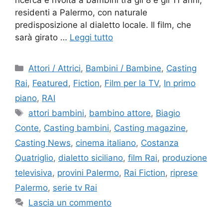
residenti a Palermo, con naturale
predisposizione al dialetto locale. Il film, che
sarà girato …
Leggi tutto
Categorie
Attori / Attrici
,
Bambini / Bambine
,
Casting
Rai
,
Featured
,
Fiction
,
Film per la TV
,
In primo
piano
,
RAI
Tag
attori bambini
,
bambino attore
,
Biagio
Conte
,
Casting bambini
,
Casting magazine
,
Casting News
,
cinema italiano
,
Costanza
Quatriglio
,
dialetto siciliano
,
film Rai
,
produzione
televisiva
,
provini Palermo
,
Rai Fiction
,
riprese
Palermo
,
serie tv Rai
Lascia un commento