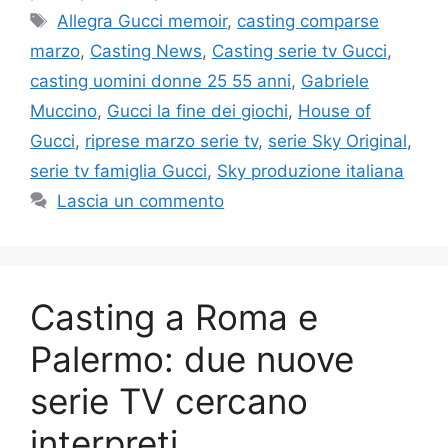
Tag
Allegra Gucci memoir
,
casting comparse
marzo
,
Casting News
,
Casting serie tv Gucci
,
casting uomini donne 25 55 anni
,
Gabriele
Muccino
,
Gucci la fine dei giochi
,
House of
Gucci
,
riprese marzo serie tv
,
serie Sky Original
,
serie tv famiglia Gucci
,
Sky produzione italiana
Lascia un commento
Casting a Roma e
Palermo: due nuove
serie TV cercano
interpreti