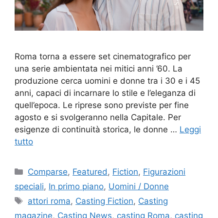
Roma torna a essere set cinematografico per
una serie ambientata nei mitici anni ’60. La
produzione cerca uomini e donne tra i 30 e i 45
anni, capaci di incarnare lo stile e l’eleganza di
quell’epoca. Le riprese sono previste per fine
agosto e si svolgeranno nella Capitale. Per
esigenze di continuità storica, le donne …
Leggi
tutto
Categorie
Comparse
,
Featured
,
Fiction
,
Figurazioni
speciali
,
In primo piano
,
Uomini / Donne
Tag
attori roma
,
Casting Fiction
,
Casting
magazine
,
Casting News
,
casting Roma
,
casting