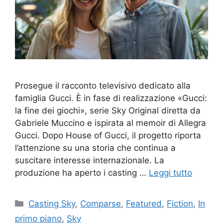
Prosegue il racconto televisivo dedicato alla
famiglia Gucci. È in fase di realizzazione «Gucci:
la fine dei giochi», serie Sky Original diretta da
Gabriele Muccino e ispirata al memoir di Allegra
Gucci. Dopo House of Gucci, il progetto riporta
l’attenzione su una storia che continua a
suscitare interesse internazionale. La
produzione ha aperto i casting …
Leggi tutto
Categorie
Casting Sky
,
Comparse
,
Featured
,
Fiction
,
In
primo piano
,
Sky