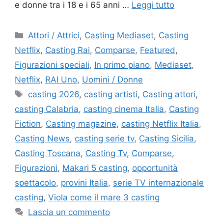
e donne tra i 18 e i 65 anni …
Leggi tutto
Categorie
Attori / Attrici
,
Casting Mediaset
,
Casting
Netflix
,
Casting Rai
,
Comparse
,
Featured
,
Figurazioni speciali
,
In primo piano
,
Mediaset
,
Netflix
,
RAI Uno
,
Uomini / Donne
Tag
casting 2026
,
casting artisti
,
Casting attori
,
casting Calabria
,
casting cinema Italia
,
Casting
Fiction
,
Casting magazine
,
casting Netflix Italia
,
Casting News
,
casting serie tv
,
Casting Sicilia
,
Casting Toscana
,
Casting Tv
,
Comparse
,
Figurazioni
,
Makari 5 casting
,
opportunità
spettacolo
,
provini Italia
,
serie TV internazionale
casting
,
Viola come il mare 3 casting
Lascia un commento