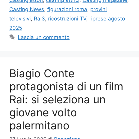
Casting attori
,
casting attrici
,
Casting magazine
,
Casting News
,
figurazioni roma
,
provini
televisivi
,
Rai3
,
ricostruzioni TV
,
riprese agosto
2025
Lascia un commento
Biagio Conte
protagonista di un film
Rai: si seleziona un
giovane volto
palermitano