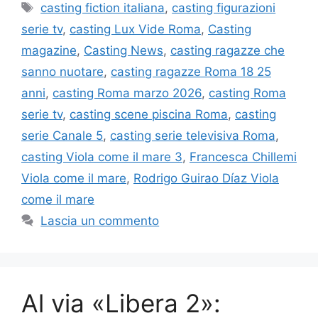
Tag
casting fiction italiana
,
casting figurazioni
serie tv
,
casting Lux Vide Roma
,
Casting
magazine
,
Casting News
,
casting ragazze che
sanno nuotare
,
casting ragazze Roma 18 25
anni
,
casting Roma marzo 2026
,
casting Roma
serie tv
,
casting scene piscina Roma
,
casting
serie Canale 5
,
casting serie televisiva Roma
,
casting Viola come il mare 3
,
Francesca Chillemi
Viola come il mare
,
Rodrigo Guirao Díaz Viola
come il mare
Lascia un commento
Al via «Libera 2»: