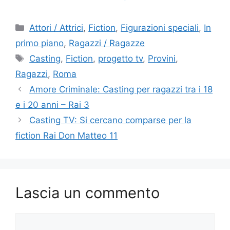
Categorie
Attori / Attrici
,
Fiction
,
Figurazioni speciali
,
In
primo piano
,
Ragazzi / Ragazze
Tag
Casting
,
Fiction
,
progetto tv
,
Provini
,
Ragazzi
,
Roma
Amore Criminale: Casting per ragazzi tra i 18
e i 20 anni – Rai 3
Casting TV: Si cercano comparse per la
fiction Rai Don Matteo 11
Lascia un commento
Commento