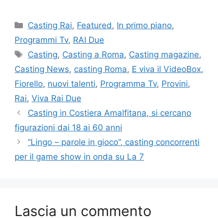
Categorie
Casting Rai
,
Featured
,
In primo piano
,
Programmi Tv
,
RAI Due
Tag
Casting
,
Casting a Roma
,
Casting magazine
,
Casting News
,
casting Roma
,
E viva il VideoBox
,
Fiorello
,
nuovi talenti
,
Programma Tv
,
Provini
,
Rai
,
Viva Rai Due
Casting in Costiera Amalfitana, si cercano
figurazioni dai 18 ai 60 anni
“Lingo – parole in gioco”, casting concorrenti
per il game show in onda su La 7
Lascia un commento