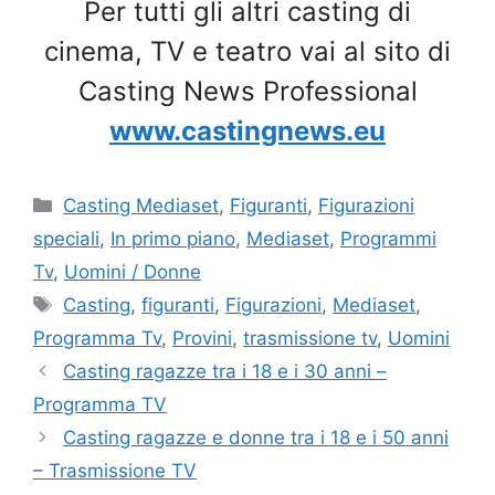
Per tutti gli altri casting di
cinema, TV e teatro vai al sito di
Casting News Professional
www.castingnews.eu
Categorie
Casting Mediaset
,
Figuranti
,
Figurazioni
speciali
,
In primo piano
,
Mediaset
,
Programmi
Tv
,
Uomini / Donne
Tag
Casting
,
figuranti
,
Figurazioni
,
Mediaset
,
Programma Tv
,
Provini
,
trasmissione tv
,
Uomini
Casting ragazze tra i 18 e i 30 anni –
Programma TV
Casting ragazze e donne tra i 18 e i 50 anni
– Trasmissione TV