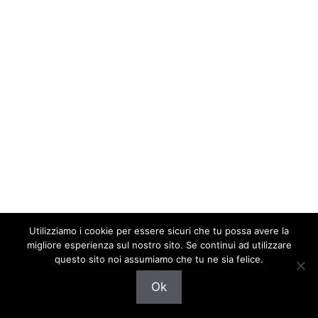
Utilizziamo i cookie per essere sicuri che tu possa avere la
migliore esperienza sul nostro sito. Se continui ad utilizzare
questo sito noi assumiamo che tu ne sia felice.
© 2026 Provini TV Televisione Fiction Programmi Rai
Ok
Mediaset Sky
• Creato con
GeneratePress