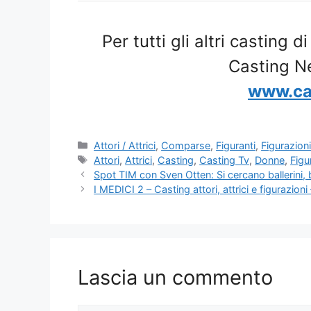
Per tutti gli altri casting d
Casting N
www.ca
Categorie
Attori / Attrici
,
Comparse
,
Figuranti
,
Figurazioni
Tag
Attori
,
Attrici
,
Casting
,
Casting Tv
,
Donne
,
Figu
Spot TIM con Sven Otten: Si cercano ballerini, b
I MEDICI 2 – Casting attori, attrici e figurazioni
Lascia un commento