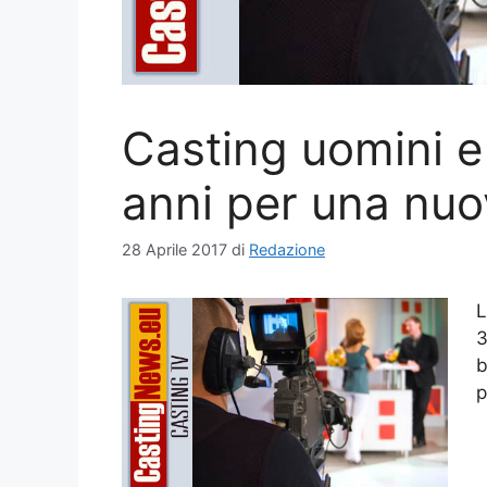
Casting uomini e
anni per una nu
28 Aprile 2017
di
Redazione
L
3
b
p