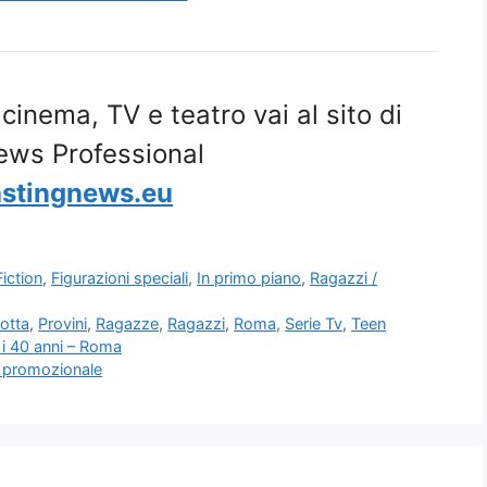
i cinema, TV e teatro vai al sito di
ews Professional
stingnews.eu
Fiction
,
Figurazioni speciali
,
In primo piano
,
Ragazzi /
otta
,
Provini
,
Ragazze
,
Ragazzi
,
Roma
,
Serie Tv
,
Teen
e i 40 anni – Roma
eo promozionale