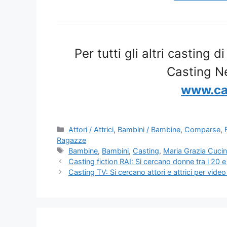
Per tutti gli altri casting d
Casting N
www.ca
Categorie
Attori / Attrici
,
Bambini / Bambine
,
Comparse
,
Ragazze
Tag
Bambine
,
Bambini
,
Casting
,
Maria Grazia Cucin
Casting fiction RAI: Si cercano donne tra i 20 
Casting TV: Si cercano attori e attrici per vid