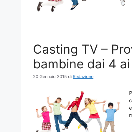
Casting TV – Pro
bambine dai 4 ai
20 Gennaio 2015
di
Redazione
P
c
e
m