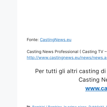
Fonte:
CastingNews.eu
Casting News Professional ( Casting TV –
http://www.castingnews.eu/news/news.
Per tutti gli altri casting d
Casting N
www.ca
Categorie
Bambini / Bambine
,
In primo piano
,
Pubblicità
,