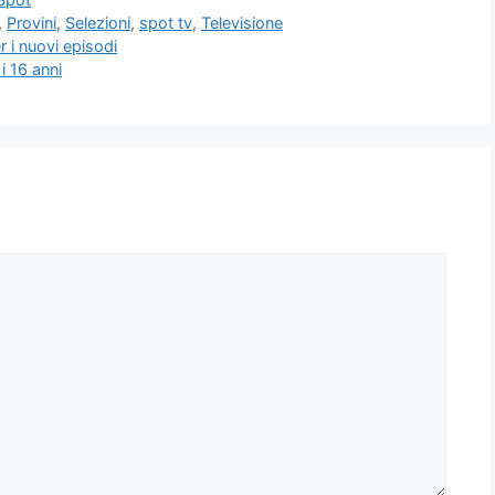
,
Provini
,
Selezioni
,
spot tv
,
Televisione
r i nuovi episodi
 i 16 anni