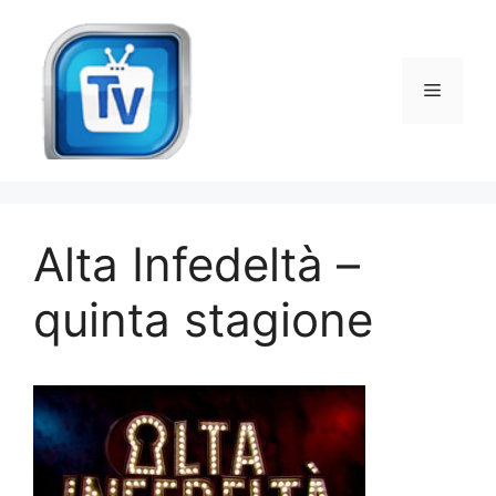
Vai
al
contenuto
Menu
Alta Infedeltà –
quinta stagione