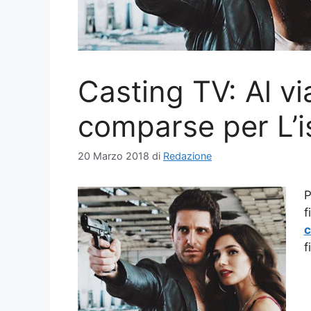
Casting TV: Al vi
comparse per L’i
20 Marzo 2018
di
Redazione
P
f
c
f