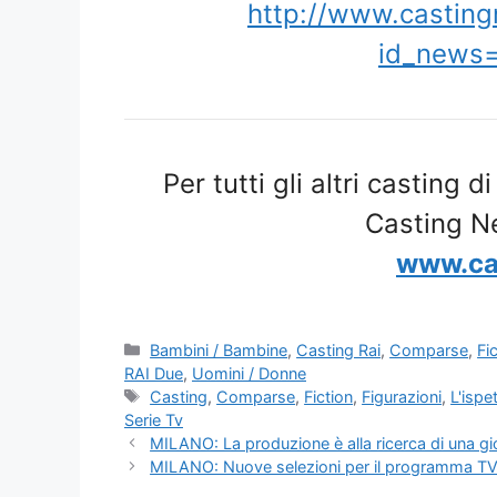
http://www.castin
id_news
Per tutti gli altri casting d
Casting N
www.ca
Categorie
Bambini / Bambine
,
Casting Rai
,
Comparse
,
Fi
RAI Due
,
Uomini / Donne
Tag
Casting
,
Comparse
,
Fiction
,
Figurazioni
,
L'ispe
Serie Tv
MILANO: La produzione è alla ricerca di una gi
MILANO: Nuove selezioni per il programma T