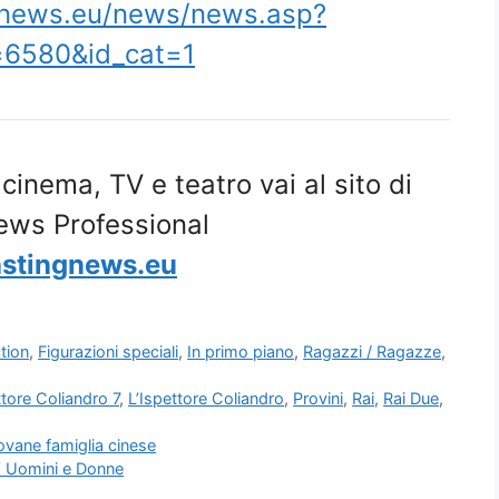
gnews.eu/news/news.asp?
=6580&id_cat=1
i cinema, TV e teatro vai al sito di
ews Professional
stingnews.eu
ction
,
Figurazioni speciali
,
In primo piano
,
Ragazzi / Ragazze
,
ttore Coliandro 7
,
L’Ispettore Coliandro
,
Provini
,
Rai
,
Rai Due
,
ovane famiglia cinese
V Uomini e Donne