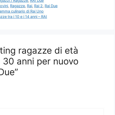
gazzi / Ragazze
,
RAI Due
ovini
,
Ragazze
,
Rai
,
Rai 2
,
Rai Due
ramma culinario di Rai Uno
zze tra i 10 e i 14 anni – RAI
ing ragazze di età
i 30 anni per nuovo
Due”