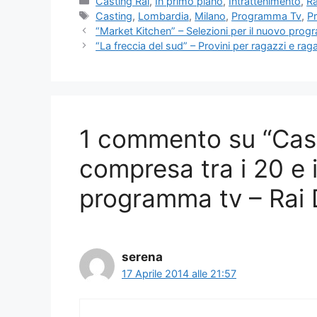
Categorie
Casting Rai
,
In primo piano
,
Intrattenimento
,
Ra
Tag
Casting
,
Lombardia
,
Milano
,
Programma Tv
,
Pr
“Market Kitchen” – Selezioni per il nuovo prog
“La freccia del sud” – Provini per ragazzi e raga
1 commento su “Cast
compresa tra i 20 e 
programma tv – Rai 
serena
17 Aprile 2014 alle 21:57