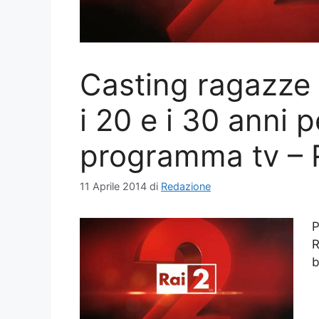
Casting ragazze 
i 20 e i 30 anni 
programma tv – 
11 Aprile 2014
di
Redazione
P
R
b