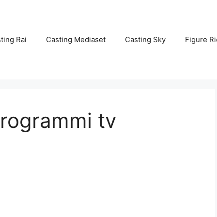
ting Rai
Casting Mediaset
Casting Sky
Figure Ri
programmi tv