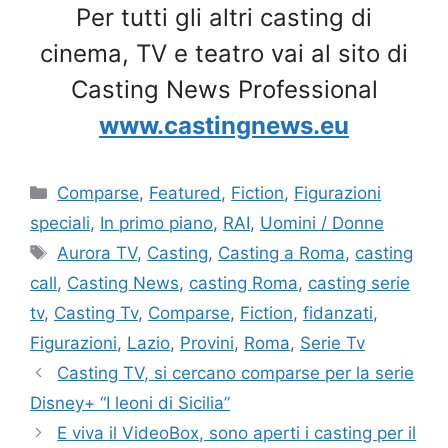
Per tutti gli altri casting di
cinema, TV e teatro vai al sito di
Casting News Professional
www.castingnews.eu
Categorie
Comparse
,
Featured
,
Fiction
,
Figurazioni
speciali
,
In primo piano
,
RAI
,
Uomini / Donne
Tag
Aurora TV
,
Casting
,
Casting a Roma
,
casting
call
,
Casting News
,
casting Roma
,
casting serie
tv
,
Casting Tv
,
Comparse
,
Fiction
,
fidanzati
,
Figurazioni
,
Lazio
,
Provini
,
Roma
,
Serie Tv
Casting TV, si cercano comparse per la serie
Disney+ “I leoni di Sicilia”
E viva il VideoBox, sono aperti i casting per il