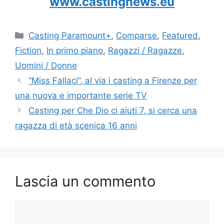
www.castingnews.eu
Categorie
Casting Paramount+
,
Comparse
,
Featured
,
Fiction
,
In primo piano
,
Ragazzi / Ragazze
,
Uomini / Donne
“Miss Fallaci”, al via i casting a Firenze per
una nuova e importante serie TV
Casting per Che Dio ci aiuti 7, si cerca una
ragazza di età scenica 16 anni
Lascia un commento
Commento