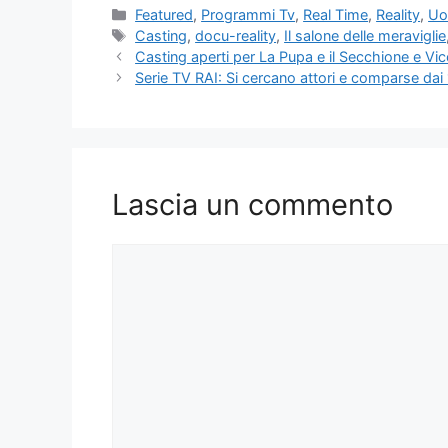
Categorie
Featured
,
Programmi Tv
,
Real Time
,
Reality
,
Uo
Tag
Casting
,
docu-reality
,
Il salone delle meraviglie
Casting aperti per La Pupa e il Secchione e Vi
Serie TV RAI: Si cercano attori e comparse dai 
Lascia un commento
Commento