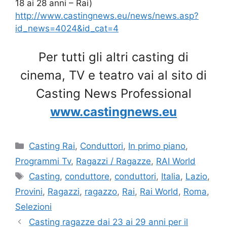
18 ai 28 anni – Rai)
http://www.castingnews.eu/news/news.asp?
id_news=4024&id_cat=4
Per tutti gli altri casting di
cinema, TV e teatro vai al sito di
Casting News Professional
www.castingnews.eu
Categorie
Casting Rai
,
Conduttori
,
In primo piano
,
Programmi Tv
,
Ragazzi / Ragazze
,
RAI World
Tag
Casting
,
conduttore
,
conduttori
,
Italia
,
Lazio
,
Provini
,
Ragazzi
,
ragazzo
,
Rai
,
Rai World
,
Roma
,
Selezioni
Casting ragazze dai 23 ai 29 anni per il