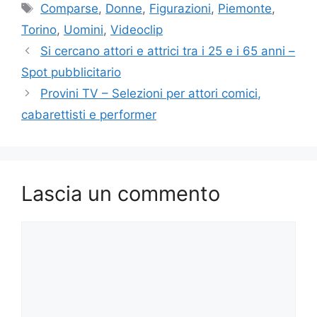
Tag
Comparse
,
Donne
,
Figurazioni
,
Piemonte
,
Torino
,
Uomini
,
Videoclip
Si cercano attori e attrici tra i 25 e i 65 anni –
Spot pubblicitario
Provini TV – Selezioni per attori comici,
cabarettisti e performer
Lascia un commento
Commento