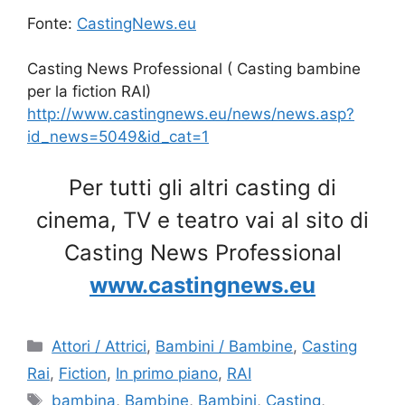
Fonte:
CastingNews.eu
Casting News Professional ( Casting bambine
per la fiction RAI)
http://www.castingnews.eu/news/news.asp?
id_news=5049&id_cat=1
Per tutti gli altri casting di
cinema, TV e teatro vai al sito di
Casting News Professional
www.castingnews.eu
Categorie
Attori / Attrici
,
Bambini / Bambine
,
Casting
Rai
,
Fiction
,
In primo piano
,
RAI
Tag
bambina
,
Bambine
,
Bambini
,
Casting
,