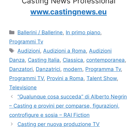
Casting News Professional
www.castingnews.eu
Categorie
Ballerini / Ballerine
,
In primo piano
,
Programmi Tv
Tag
Audizioni
,
Audizioni a Roma
,
Audizioni
Danza
,
Casting Italia
,
Classica
,
contemporanea
,
Danzatori
,
Danzatrici
,
modern
,
Programma Tv
,
Programmi TV
,
Provini a Roma
,
Talent Show
,
Televisione
“Qualunque cosa succeda” di Alberto Negrin
– Casting e provini per comparse, figurazioni,
controfigure e sosia – RAI Fiction
Casting per nuova produzione TV