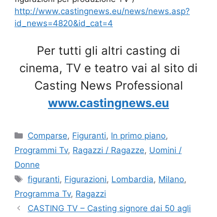
http://www.castingnews.eu/news/news.asp?
id_news=4820&id_cat=4
Per tutti gli altri casting di
cinema, TV e teatro vai al sito di
Casting News Professional
www.castingnews.eu
Categorie
Comparse
,
Figuranti
,
In primo piano
,
Programmi Tv
,
Ragazzi / Ragazze
,
Uomini /
Donne
Tag
figuranti
,
Figurazioni
,
Lombardia
,
Milano
,
Programma Tv
,
Ragazzi
CASTING TV – Casting signore dai 50 agli